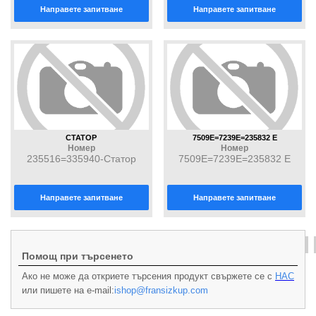
Направете запитване
Направете запитване
СТАТОР
7509E=7239E=235832 E
Номер
Номер
235516=335940-Статор
7509E=7239E=235832 E
Направете запитване
Направете запитване
4
Първа
Предишна
2
3
5
6
7
Следваща
Помощ при търсенето
Ако не може да откриете търсения продукт свържете се с
НАС
или пишете на e-mail:
ishop@fransizkup.com