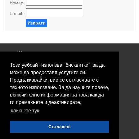
Номер:
E-mail:
Изпрати
Общи условия
Политика за поверителност
Този уебсайт използва "бисквитки", за да
Свържете се с нас
Контакти
може да предоставя услугите си.
Нашите сервизи
Продължавайки, вие се съгласявате с
Блог
тяхното използване. За да научите повече,
включително информация за това как да
© 2026 Fransizkup.bg всички права запазени
ги премахнете и деактивирате,
Изграждане и поддръжка от
Eurocoders
кликнете тук
Нашите телефони
Съгласен!
Boby_fransizkup