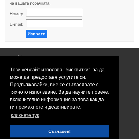
на вашата поръчката.
Номер:
E-mail:
Изпрати
Общи условия
Политика за поверителност
Този уебсайт използва "бисквитки", за да
Свържете се с нас
Контакти
може да предоставя услугите си.
Нашите сервизи
Продължавайки, вие се съгласявате с
Блог
тяхното използване. За да научите повече,
включително информация за това как да
© 2026 Fransizkup.bg всички права запазени
ги премахнете и деактивирате,
Изграждане и поддръжка от
Eurocoders
кликнете тук
Нашите телефони
Съгласен!
Boby_fransizkup