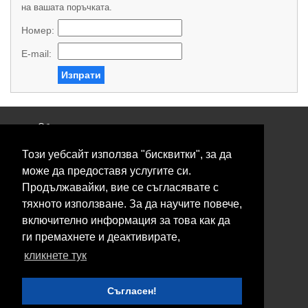
на вашата поръчката.
Номер:
E-mail:
Изпрати
Общи условия
Политика за поверителност
Този уебсайт използва "бисквитки", за да
Свържете се с нас
Контакти
може да предоставя услугите си.
Нашите сервизи
Продължавайки, вие се съгласявате с
Блог
тяхното използване. За да научите повече,
включително информация за това как да
© 2026 Fransizkup.bg всички права запазени
ги премахнете и деактивирате,
Изграждане и поддръжка от
Eurocoders
кликнете тук
Нашите телефони
Съгласен!
Boby_fransizkup