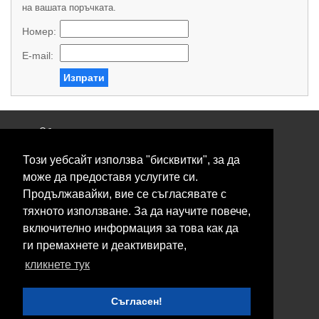
на вашата поръчката.
Номер:
E-mail:
Изпрати
Общи условия
Политика за поверителност
Този уебсайт използва "бисквитки", за да
Свържете се с нас
Контакти
може да предоставя услугите си.
Нашите сервизи
Продължавайки, вие се съгласявате с
Блог
тяхното използване. За да научите повече,
включително информация за това как да
© 2026 Fransizkup.bg всички права запазени
ги премахнете и деактивирате,
Изграждане и поддръжка от
Eurocoders
кликнете тук
Нашите телефони
Съгласен!
Boby_fransizkup