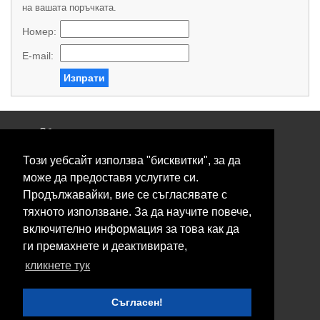
на вашата поръчката.
Номер:
E-mail:
Изпрати
Общи условия
Политика за поверителност
Този уебсайт използва "бисквитки", за да
Свържете се с нас
Контакти
може да предоставя услугите си.
Нашите сервизи
Продължавайки, вие се съгласявате с
Блог
тяхното използване. За да научите повече,
включително информация за това как да
© 2026 Fransizkup.bg всички права запазени
ги премахнете и деактивирате,
Изграждане и поддръжка от
Eurocoders
кликнете тук
Нашите телефони
Съгласен!
Boby_fransizkup