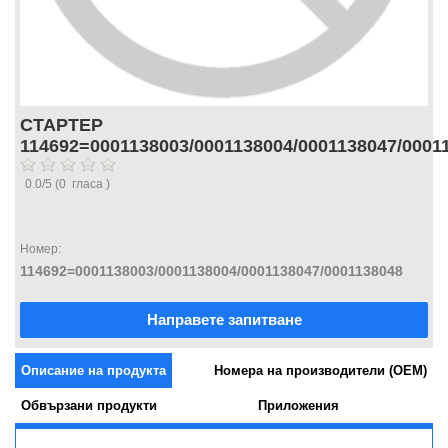
СТАРТЕР
114692=0001138003/0001138004/0001138047/0001
0.0
/
5
(
0
гласа )
Номер:
114692=0001138003/0001138004/0001138047/0001138048
Направете запитване
Описание на продукта
Номера на производители (OEM)
Обвързани продукти
Приложения