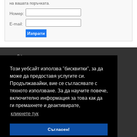
на вашата поръчката.
Номер:
E-mail:
Изпрати
Общи условия
Политика за поверителност
Този уебсайт използва "бисквитки", за да
Свържете се с нас
Контакти
може да предоставя услугите си.
Нашите сервизи
Продължавайки, вие се съгласявате с
Блог
тяхното използване. За да научите повече,
включително информация за това как да
© 2026 Fransizkup.bg всички права запазени
ги премахнете и деактивирате,
Изграждане и поддръжка от
Eurocoders
кликнете тук
Нашите телефони
Съгласен!
Boby_fransizkup