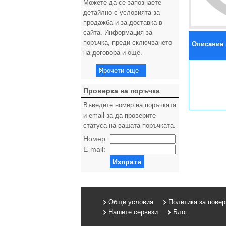
Можете да се запознаете
детайлно с условията за
продажба и за доставка в
сайта. Информация за
поръчка, преди сключването
Описание 
на договора и още.
Прочети още
Проверка на поръчка
Въведете номер на поръчката
и email за да проверите
статуса на вашата поръчката.
Номер:
E-mail:
Изпрати
Общи условия
Политика за пове
Нашите сервизи
Блог