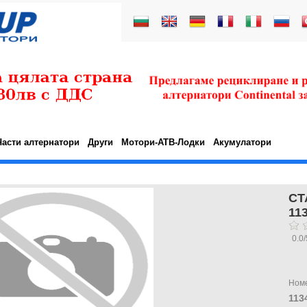
Части алтернатори
Други
Мотори-АТВ-Лодки
Акумулатори
СТ
11
0.0
/
Ном
113