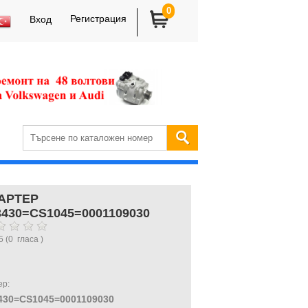
0
Регистрация
Вход
АРТЕР
3430=CS1045=0001109030
5
(
0
гласа )
ер:
430=CS1045=0001109030