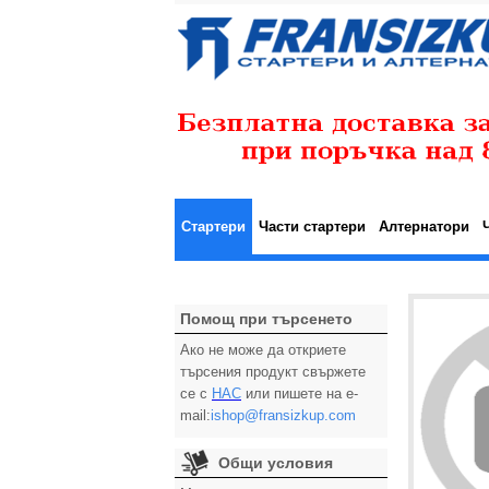
Стартери
Части стартери
Алтернатори
Помощ при търсенето
Ако не може да откриете
търсения продукт свържете
се с
НАС
или пишете на e-
mail:
ishop@fransizkup.com
Общи условия