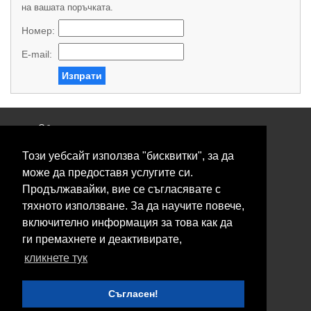
на вашата поръчката.
Номер:
E-mail:
Изпрати
Общи условия
Политика за поверителност
Този уебсайт използва "бисквитки", за да
Свържете се с нас
Контакти
може да предоставя услугите си.
Нашите сервизи
Продължавайки, вие се съгласявате с
Блог
тяхното използване. За да научите повече,
включително информация за това как да
© 2026 Fransizkup.bg всички права запазени
ги премахнете и деактивирате,
Изграждане и поддръжка от
Eurocoders
кликнете тук
Нашите телефони
Съгласен!
Boby_fransizkup