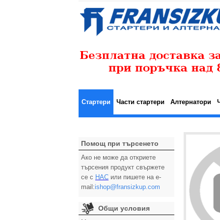
Стартери
Части стартери
Алтернатори
Помощ при търсенето
Ако не може да откриете
търсения продукт свържете
се с
НАС
или пишете на e-
mail:
ishop@fransizkup.com
Общи условия