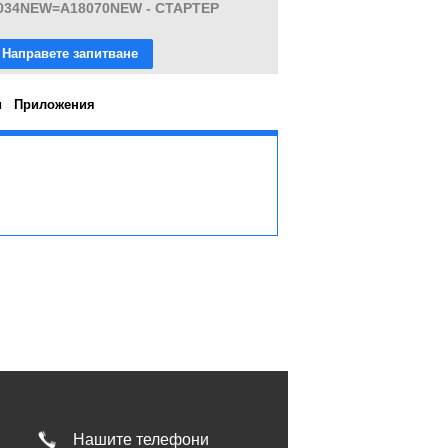
034NEW=A18070NEW - СТАРТЕР
Направете запитване
и
Приложения
Нашите телефони