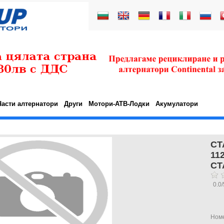
Части алтернатори
Други
Мотори-АТВ-Лодки
Акумулатори
СТ
11
СТ
0.0
/
Ном