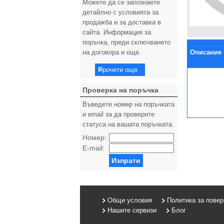
Можете да се запознаете
детайлно с условията за
продажба и за доставка в
сайта. Информация за
поръчка, преди сключването
на договора и още.
Описание 
Прочети още
Проверка на поръчка
Въведете номер на поръчката
и email за да проверите
статуса на вашата поръчката.
Номер:
E-mail:
Изпрати
Общи условия
Политика за пове
Нашите сервизи
Блог