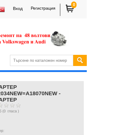
0
Регистрация
Вход
АРТЕР
2034NEW=A18070NEW -
АРТЕР
5
(
0
гласа )
ер: