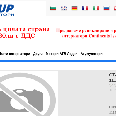
Части алтернатори
Други
Мотори-АТВ-Лодки
Акумулатори
СТ
11
0.0
/
Ном
111