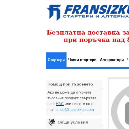
Стартери
Части стартери
Алтернатори
Помощ при търсенето
Ако не може да откриете
търсения продукт свържете
се с
НАС
или пишете на e-
mail:
ishop@fransizkup.com
Общи условия