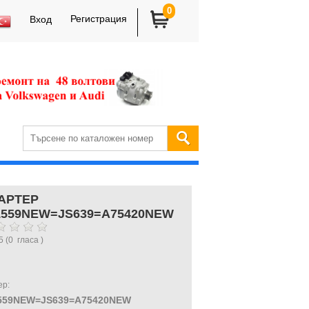
0
Регистрация
Вход
АРТЕР
1559NEW=JS639=A75420NEW
5
(
0
гласа )
ер:
559NEW=JS639=A75420NEW