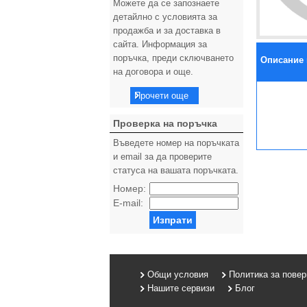
Можете да се запознаете
детайлно с условията за
продажба и за доставка в
сайта. Информация за
поръчка, преди сключването
Описание 
на договора и още.
Прочети още
Проверка на поръчка
Въведете номер на поръчката
и email за да проверите
статуса на вашата поръчката.
Номер:
E-mail:
Изпрати
Общи условия
Политика за пове
Нашите сервизи
Блог