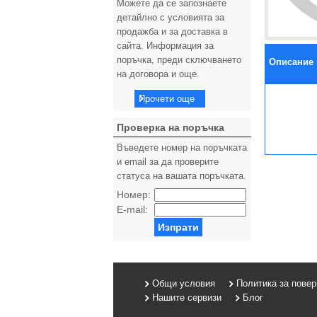
Можете да се запознаете
детайлно с условията за
продажба и за доставка в
сайта. Информация за
поръчка, преди сключването
Описание 
на договора и още.
Прочети още
Проверка на поръчка
Въведете номер на поръчката
и email за да проверите
статуса на вашата поръчката.
Номер:
E-mail:
Изпрати
Общи условия
Политика за пове
Нашите сервизи
Блог