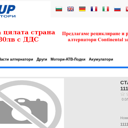
Части алтернатори
Други
Мотори-АТВ-Лодки
Акумулатори
СТ
11
0.0
/
Ном
111