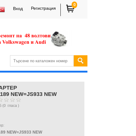
0
Регистрация
Вход
АРТЕР
1189 NEW=JS933 NEW
5
(
0
гласа )
ер:
189 NEW=JS933 NEW