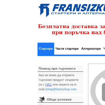
Стартери
Части стартери
Алтернатори
Помощ при търсенето
Ако не може да откриете
търсения продукт свържете
се с
НАС
или пишете на e-
mail:
ishop@fransizkup.com
Общи условия