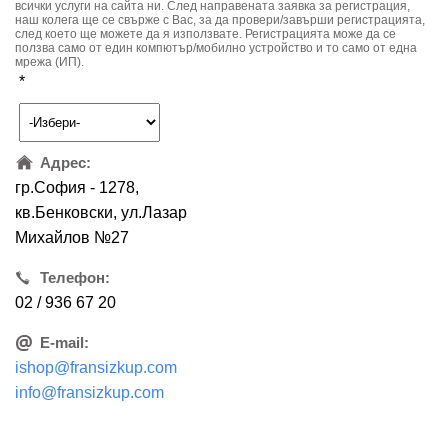
всички услуги на сайта ни. След направената заявка за регистрация,
наш колега ще се свърже с Вас, за да провери/завърши регистрацията,
след което ще можете да я използвате. Регистрацията може да се
ползва само от един компютър/мобилно устройство и то само от една
мрежа (ИП).
*
Адрес:
гр.София - 1278,
кв.Бенковски, ул.Лазар
Михайлов №27
Телефон:
02 / 936 67 20
E-mail:
ishop@fransizkup.com
info@fransizkup.com