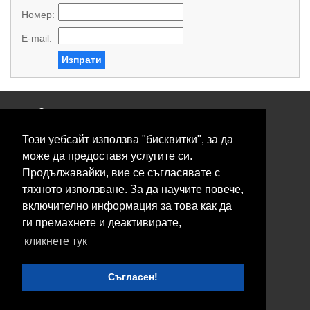
Номер:
E-mail:
Изпрати
Общи условия
Политика за поверителност
Този уебсайт използва "бисквитки", за да
Свържете се с нас
Контакти
може да предоставя услугите си.
Нашите сервизи
Продължавайки, вие се съгласявате с
Блог
тяхното използване. За да научите повече,
включително информация за това как да
© 2026 Fransizkup.bg всички права запазени
ги премахнете и деактивирате,
Изграждане и поддръжка от
Eurocoders
кликнете тук
Нашите телефони
Съгласен!
Boby_fransizkup
ishop@fransizkup.com