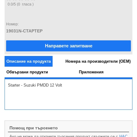
0.0
/
5
(
0
гласа )
Номер:
19031N-СТАРТЕР
Направете запитване
Описание на продукта
Номера на производители (OEM)
Обвързани продукти
Приложения
Starter - Suzuki PMDD 12 Volt
Помощ при търсенето
Ако не може да откриете търсения продукт свържете се с
НАС