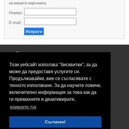
на вашата поръчката.
Номер:
E-mail:
Изпрати
Общи условия
Политика за поверителност
Този уебсайт използва "бисквитки", за да
Свържете се с нас
Контакти
може да предоставя услугите си.
Нашите сервизи
Продължавайки, вие се съгласявате с
Блог
тяхното използване. За да научите повече,
включително информация за това как да
© 2026 Fransizkup.bg всички права запазени
ги премахнете и деактивирате,
Изграждане и поддръжка от
Eurocoders
кликнете тук
Нашите телефони
Съгласен!
Boby_fransizkup