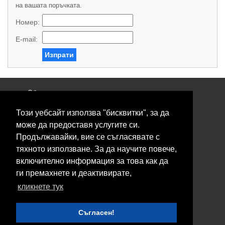
на вашата поръчката.
Номер:
E-mail:
Изпрати
Общи условия
Политика за поверителност
Този уебсайт използва "бисквитки", за да
Свържете се с нас
Контакти
може да предоставя услугите си.
Нашите сервизи
Продължавайки, вие се съгласявате с
Блог
тяхното използване. За да научите повече,
включително информация за това как да
© 2026 Fransizkup.bg всички права запазени
ги премахнете и деактивирате,
Изграждане и поддръжка от
Eurocoders
кликнете тук
Нашите телефони
Съгласен!
Boby_fransizkup