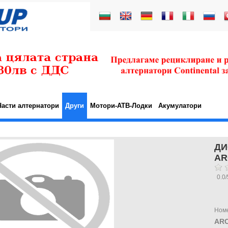
Части алтернатори
Други
Мотори-АТВ-Лодки
Акумулатори
ДИ
AR
0.0
/
Ном
ARC