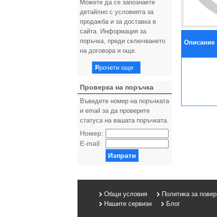
Можете да се запознаете
детайлно с условията за
продажба и за доставка в
сайта. Информация за
поръчка, преди сключването
Описание 
на договора и още.
Прочети още
Проверка на поръчка
Въведете номер на поръчката
и email за да проверите
статуса на вашата поръчката.
Номер:
E-mail:
Изпрати
Общи условия
Политика за пове
Нашите сервизи
Блог