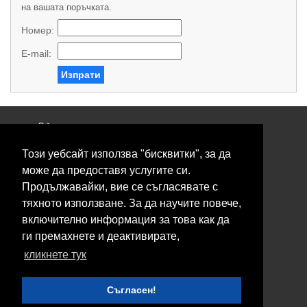
на вашата поръчката.
Номер:
E-mail:
Изпрати
Общи условия
Политика за поверителност
Този уебсайт използва "бисквитки", за да
Свържете се с нас
Контакти
може да предоставя услугите си.
Нашите сервизи
Продължавайки, вие се съгласявате с
Блог
тяхното използване. За да научите повече,
включително информация за това как да
© 2026 Fransizkup.bg всички права запазени
ги премахнете и деактивирате,
Изграждане и поддръжка от
Eurocoders
кликнете тук
Нашите телефони
Съгласен!
Boby_fransizkup