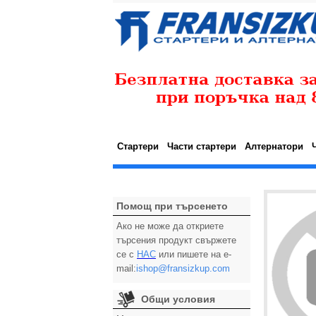
Стартери
Части стартери
Алтернатори
Помощ при търсенето
Ако не може да откриете
търсения продукт свържете
се с
НАС
или пишете на e-
mail:
ishop@fransizkup.com
Общи условия