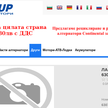
Части алтернатори
Други
Мотори-АТВ-Лодки
Акумулатори
ЛА
63
0.0
/
Ном
630