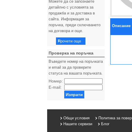
Можете да се запознаете
детайлно с условията за
продажба и за доставка в
сайта. Информация за
поръчка, преди сключването
Описание 
на договора и още.
Прочети още
Проверка на поръчка
Въведете номер на поръчката
и email за да проверите
статуса на вашата поръчката.
Номер:
E-mail:
Изпрати
Общи условия
Политика за пове
Нашите сервизи
Блог