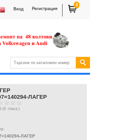
0
Регистрация
Вход
ГЕР
07=140294-ЛАГЕР
5
(
0
гласа )
ер:
7=140294-ЛАГЕР