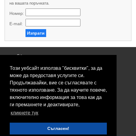
на вашата поръчката.
Номер:
E-mail:
Изпрати
Общи условия
Политика за поверителност
Този уебсайт използва "бисквитки", за да
Свържете се с нас
Контакти
може да предоставя услугите си.
Нашите сервизи
Продължавайки, вие се съгласявате с
Блог
тяхното използване. За да научите повече,
включително информация за това как да
© 2026 Fransizkup.bg всички права запазени
ги премахнете и деактивирате,
Изграждане и поддръжка от
Eurocoders
кликнете тук
Нашите телефони
Съгласен!
Boby_fransizkup