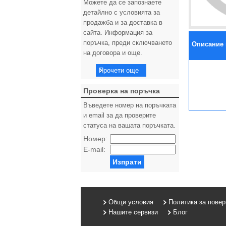
Можете да се запознаете
детайлно с условията за
продажба и за доставка в
сайта. Информация за
поръчка, преди сключването
Описание 
на договора и още.
Прочети още
Проверка на поръчка
Въведете номер на поръчката
и email за да проверите
статуса на вашата поръчката.
Номер:
E-mail:
Изпрати
Общи условия
Политика за пове
Нашите сервизи
Блог