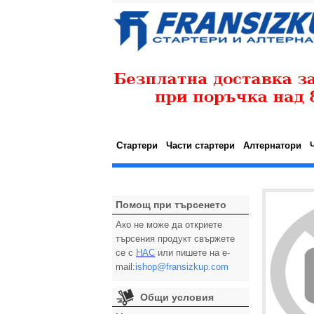
Стартери
Части стартери
Алтернатори
Помощ при търсенето
Ако не може да откриете
търсения продукт свържете
се с
НАС
или пишете на e-
mail:
ishop@fransizkup.com
Общи условия