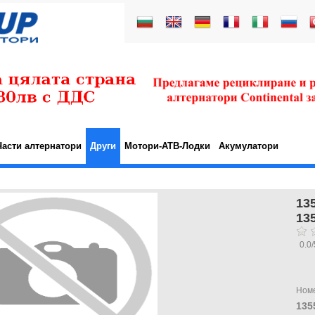
Части алтернатори
Други
Мотори-АТВ-Лодки
Акумулатори
13
13
0.0
/
Ном
135