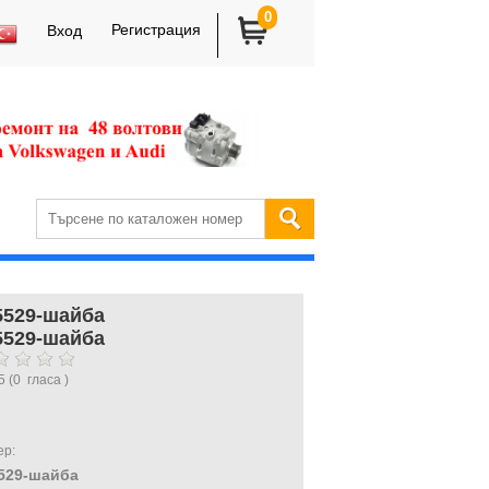
0
Регистрация
Вход
5529-шайба
5529-шайба
5
(
0
гласа )
ер:
529-шайба