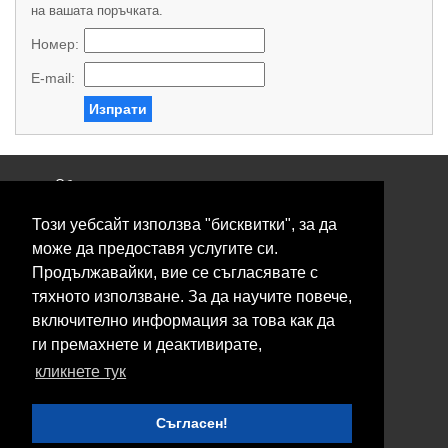
на вашата поръчката.
Номер:
E-mail:
Изпрати
Общи условия
Политика за поверителност
Този уебсайт използва "бисквитки", за да
Свържете се с нас
Контакти
може да предоставя услугите си.
Нашите сервизи
Продължавайки, вие се съгласявате с
Блог
тяхното използване. За да научите повече,
включително информация за това как да
© 2026 Fransizkup.bg всички права запазени
ги премахнете и деактивирате,
Изграждане и поддръжка от
Eurocoders
кликнете тук
Нашите телефони
Съгласен!
Boby_fransizkup