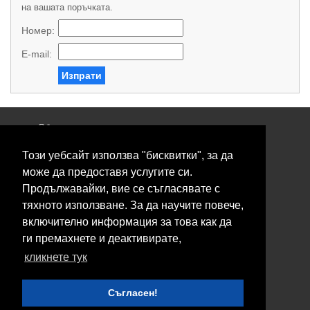
на вашата поръчката.
Номер:
E-mail:
Изпрати
Общи условия
Политика за поверителност
Този уебсайт използва "бисквитки", за да
Свържете се с нас
Контакти
може да предоставя услугите си.
Нашите сервизи
Продължавайки, вие се съгласявате с
Блог
тяхното използване. За да научите повече,
включително информация за това как да
© 2026 Fransizkup.bg всички права запазени
ги премахнете и деактивирате,
Изграждане и поддръжка от
Eurocoders
кликнете тук
Нашите телефони
Съгласен!
Boby_fransizkup