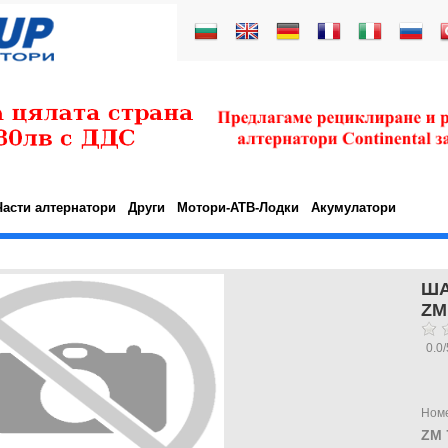
Части алтернатори
Други
Мотори-АТВ-Лодки
Акумулатори
ША
ZM
0.0
/
Ном
ZM 