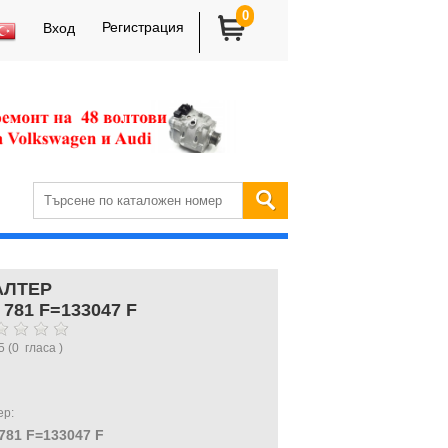
0
Регистрация
Вход
ЛТЕР
 781 F=133047 F
5
(
0
гласа )
ер:
781 F=133047 F