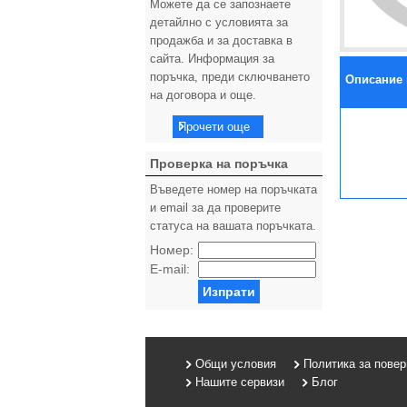
Можете да се запознаете
детайлно с условията за
продажба и за доставка в
сайта. Информация за
поръчка, преди сключването
Описание 
на договора и още.
Прочети още
Проверка на поръчка
Въведете номер на поръчката
и email за да проверите
статуса на вашата поръчката.
Номер:
E-mail:
Изпрати
Общи условия
Политика за пове
Нашите сервизи
Блог