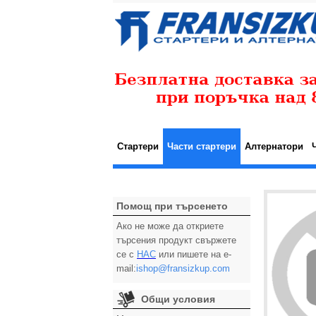
Стартери
Части стартери
Алтернатори
Помощ при търсенето
Ако не може да откриете
търсения продукт свържете
се с
НАС
или пишете на e-
mail:
ishop@fransizkup.com
Общи условия