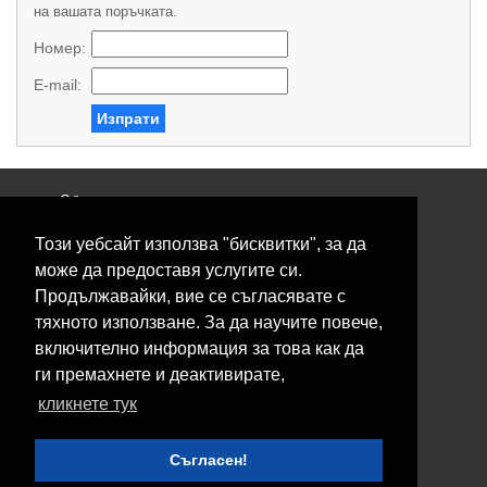
на вашата поръчката.
Номер:
E-mail:
Изпрати
Общи условия
Политика за поверителност
Този уебсайт използва "бисквитки", за да
Свържете се с нас
Контакти
може да предоставя услугите си.
Нашите сервизи
Продължавайки, вие се съгласявате с
Блог
тяхното използване. За да научите повече,
включително информация за това как да
© 2026 Fransizkup.bg всички права запазени
ги премахнете и деактивирате,
Изграждане и поддръжка от
Eurocoders
кликнете тук
Нашите телефони
Съгласен!
Boby_fransizkup