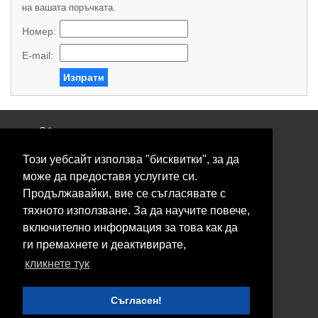
на вашата поръчката.
Номер:
E-mail:
Изпрати
Общи условия
Политика за поверителност
Този уебсайт използва "бисквитки", за да
Свържете се с нас
Контакти
може да предоставя услугите си.
Нашите сервизи
Продължавайки, вие се съгласявате с
Блог
тяхното използване. За да научите повече,
включително информация за това как да
© 2026 Fransizkup.bg всички права запазени
ги премахнете и деактивирате,
Изграждане и поддръжка от
Eurocoders
кликнете тук
Нашите телефони
Съгласен!
Boby_fransizkup