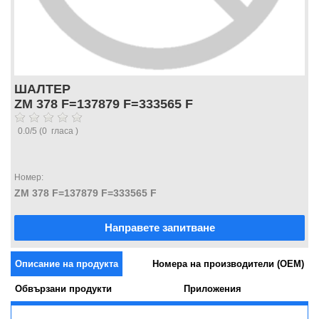
ШАЛТЕР
ZM 378 F=137879 F=333565 F
0.0
/
5
(
0
гласа )
Номер:
ZM 378 F=137879 F=333565 F
Направете запитване
Описание на продукта
Номера на производители (OEM)
Обвързани продукти
Приложения