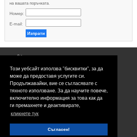
на вашата поръчката.
Номер:
E-mail:
Изпрати
Общи условия
Политика за поверителност
Този уебсайт използва "бисквитки", за да
Свържете се с нас
Контакти
може да предоставя услугите си.
Нашите сервизи
Продължавайки, вие се съгласявате с
Блог
тяхното използване. За да научите повече,
включително информация за това как да
© 2026 Fransizkup.bg всички права запазени
ги премахнете и деактивирате,
Изграждане и поддръжка от
Eurocoders
кликнете тук
Нашите телефони
Съгласен!
Boby_fransizkup