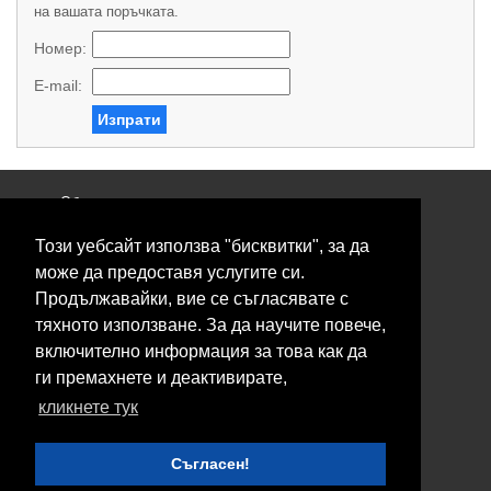
на вашата поръчката.
Номер:
E-mail:
Изпрати
Общи условия
Политика за поверителност
Този уебсайт използва "бисквитки", за да
Свържете се с нас
Контакти
може да предоставя услугите си.
Нашите сервизи
Продължавайки, вие се съгласявате с
Блог
тяхното използване. За да научите повече,
включително информация за това как да
© 2026 Fransizkup.bg всички права запазени
ги премахнете и деактивирате,
Изграждане и поддръжка от
Eurocoders
кликнете тук
Нашите телефони
Съгласен!
Boby_fransizkup