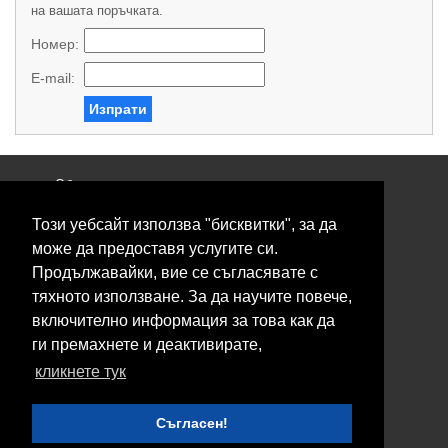
на вашата поръчката.
Номер:
E-mail:
Изпрати
Общи условия
Политика за поверителност
Този уебсайт използва "бисквитки", за да
Свържете се с нас
Контакти
може да предоставя услугите си.
Нашите сервизи
Продължавайки, вие се съгласявате с
Блог
тяхното използване. За да научите повече,
включително информация за това как да
© 2026 Fransizkup.bg всички права запазени
ги премахнете и деактивирате,
Изграждане и поддръжка от
Eurocoders
кликнете тук
Нашите телефони
Съгласен!
Boby_fransizkup