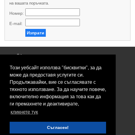
на вашата поръчката.
Номер:
E-mail:
Изпрати
Общи условия
Политика за поверителност
Този уебсайт използва "бисквитки", за да
Свържете се с нас
Контакти
може да предоставя услугите си.
Нашите сервизи
Продължавайки, вие се съгласявате с
Блог
тяхното използване. За да научите повече,
включително информация за това как да
© 2026 Fransizkup.bg всички права запазени
ги премахнете и деактивирате,
Изграждане и поддръжка от
Eurocoders
кликнете тук
Нашите телефони
Съгласен!
Boby_fransizkup