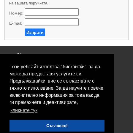
на вашата поръчката.
Номер:
E-mail:
Изпрати
Общи условия
Политика за поверителност
Този уебсайт използва "бисквитки", за да
Свържете се с нас
Контакти
може да предоставя услугите си.
Нашите сервизи
Продължавайки, вие се съгласявате с
Блог
тяхното използване. За да научите повече,
включително информация за това как да
© 2026 Fransizkup.bg всички права запазени
ги премахнете и деактивирате,
Изграждане и поддръжка от
Eurocoders
кликнете тук
Нашите телефони
Съгласен!
Boby_fransizkup