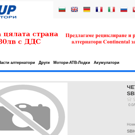
Части алтернатори
Други
Мотори-АТВ-Лодки
Акумулатори
ЧЕ
SB
0.0
/
Ном
SBH