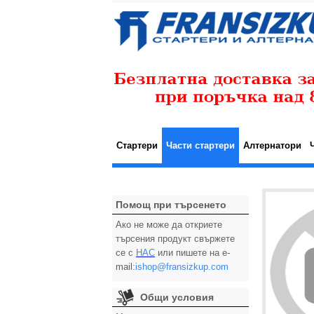
Стартери
Части стартери
Алтернатори
Помощ при търсенето
Ако не може да откриете
търсения продукт свържете
се с
НАС
или пишете на e-
mail:
ishop@fransizkup.com
Общи условия