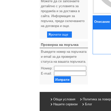
Можете да се запознаете
детайлно с условията за
продажба и за доставка в
сайта. Информация за
поръчка, преди сключването
Описание 
на договора и още.
Прочети още
Проверка на поръчка
Въведете номер на поръчката
и email за да проверите
статуса на вашата поръчката.
Номер:
E-mail:
Изпрати
Общи условия
Политика за пове
Нашите сервизи
Блог