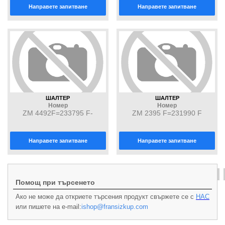
Направете запитване
Направете запитване
ШАЛТЕР
ШАЛТЕР
Номер
Номер
ZM 4492F=233795 F-
ZM 2395 F=231990 F
ШАЛТЕР
Направете запитване
Направете запитване
6
Първа
Предишна
4
5
7
8
9
Следваща
Помощ при търсенето
Ако не може да откриете търсения продукт свържете се с
НАС
или пишете на e-mail:
ishop@fransizkup.com