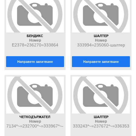
БЕНДИКС
ШАЛТЕР
Номер
Номер
E2378=236270=333864
333994=235060-шалтер
Направете запитване
Направете запитване
ЧЕТКОДЪРЖАТЕЛ
ШАЛТЕР
Номер
Номер
7134*~=232700*~=333967*~-
333243*~=237672*~=336353
четкодържател
*~=ZM 3381*~=333995*~