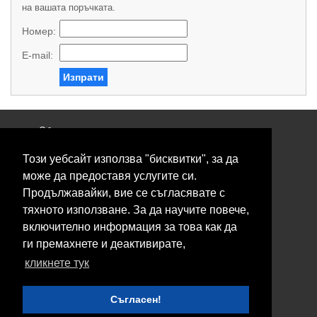
на вашата поръчката.
Номер:
E-mail:
Изпрати
Общи условия
Политика за поверителност
Този уебсайт използва "бисквитки", за да
Свържете се с нас
Контакти
може да предоставя услугите си.
Нашите сервизи
Продължавайки, вие се съгласявате с
Блог
тяхното използване. За да научите повече,
включително информация за това как да
© 2026 Fransizkup.bg всички права запазени
ги премахнете и деактивирате,
Изграждане и поддръжка от
Eurocoders
кликнете тук
Нашите телефони
Съгласен!
Boby_fransizkup