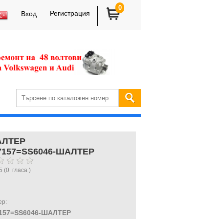
0
Регистрация
Вход
ЛТЕР
7157=SS6046-ШАЛТЕР
5
(
0
гласа )
ер:
157=SS6046-ШАЛТЕР