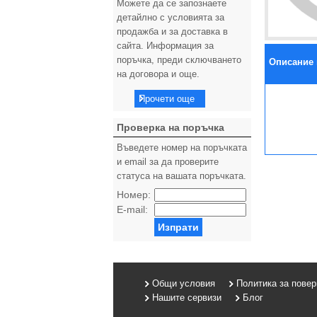
Можете да се запознаете
детайлно с условията за
продажба и за доставка в
сайта. Информация за
поръчка, преди сключването
Описание 
на договора и още.
Прочети още
Проверка на поръчка
Въведете номер на поръчката
и email за да проверите
статуса на вашата поръчката.
Номер:
E-mail:
Изпрати
Общи условия
Политика за пове
Нашите сервизи
Блог