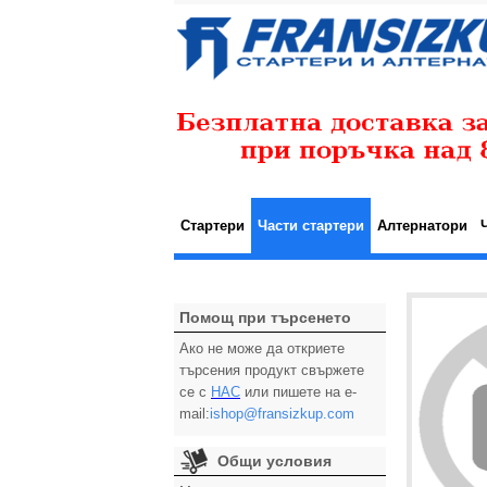
Стартери
Части стартери
Алтернатори
Помощ при търсенето
Ако не може да откриете
търсения продукт свържете
се с
НАС
или пишете на e-
mail:
ishop@fransizkup.com
Общи условия