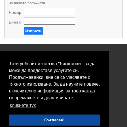
на вашата поръчката.
Номер:
E-mail:
Изпрати
Общи условия
Политика за поверителност
Този уебсайт използва "бисквитки", за да
Свържете се с нас
Контакти
може да предоставя услугите си.
Нашите сервизи
Продължавайки, вие се съгласявате с
Блог
тяхното използване. За да научите повече,
включително информация за това как да
© 2026 Fransizkup.bg всички права запазени
ги премахнете и деактивирате,
Изграждане и поддръжка от
Eurocoders
кликнете тук
Нашите телефони
Съгласен!
Boby_fransizkup