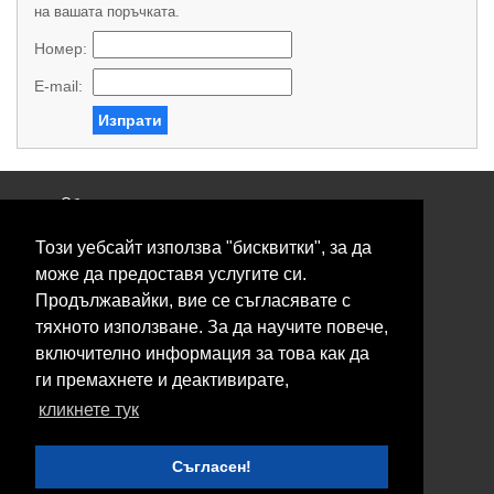
на вашата поръчката.
Номер:
E-mail:
Изпрати
Общи условия
Политика за поверителност
Този уебсайт използва "бисквитки", за да
Свържете се с нас
Контакти
може да предоставя услугите си.
Нашите сервизи
Продължавайки, вие се съгласявате с
Блог
тяхното използване. За да научите повече,
включително информация за това как да
© 2026 Fransizkup.bg всички права запазени
ги премахнете и деактивирате,
Изграждане и поддръжка от
Eurocoders
кликнете тук
Нашите телефони
Съгласен!
Boby_fransizkup