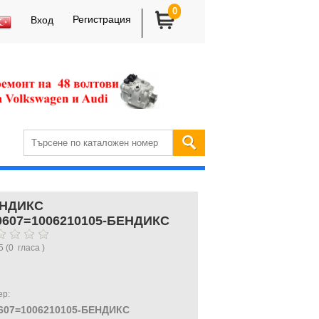
0
Регистрация
Вход
НДИКС
0607=1006210105-БЕНДИКС
5
(
0
гласа )
ер:
607=1006210105-БЕНДИКС