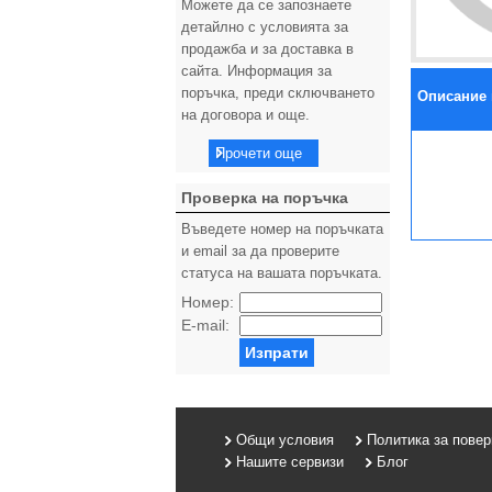
Можете да се запознаете
детайлно с условията за
продажба и за доставка в
сайта. Информация за
поръчка, преди сключването
Описание 
на договора и още.
Прочети още
Проверка на поръчка
Въведете номер на поръчката
и email за да проверите
статуса на вашата поръчката.
Номер:
E-mail:
Изпрати
Общи условия
Политика за пове
Нашите сервизи
Блог