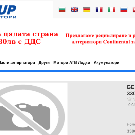
Части алтернатори
Други
Мотори-АТВ-Лодки
Акумулатори
БЕ
33
0.0
/
Ном
330