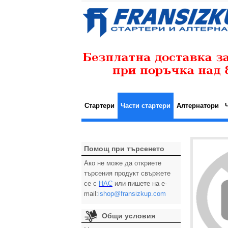
Стартери
Части стартери
Алтернатори
Помощ при търсенето
Ако не може да откриете
търсения продукт свържете
се с
НАС
или пишете на e-
mail:
ishop@fransizkup.com
Общи условия