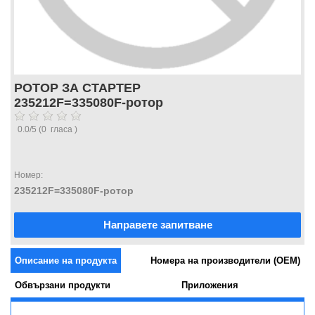
РОТОР ЗА СТАРТЕР
235212F=335080F-ротор
0.0
/
5
(
0
гласа )
Номер:
235212F=335080F-ротор
Направете запитване
Описание на продукта
Номера на производители (OEM)
Обвързани продукти
Приложения