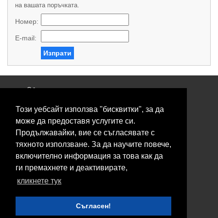
на вашата поръчката.
Номер:
E-mail:
Изпрати
Общи условия
Политика за поверителност
Този уебсайт използва "бисквитки", за да
Свържете се с нас
Контакти
може да предоставя услугите си.
Нашите сервизи
Продължавайки, вие се съгласявате с
Блог
тяхното използване. За да научите повече,
включително информация за това как да
© 2026 Fransizkup.bg всички права запазени
ги премахнете и деактивирате,
Изграждане и поддръжка от
Eurocoders
кликнете тук
Нашите телефони
Съгласен!
Boby_fransizkup