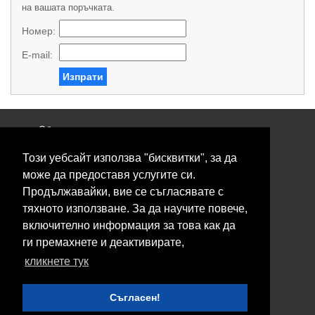
на вашата поръчката.
Номер:
E-mail:
Изпрати
Общи условия
Политика за поверителност
Този уебсайт използва "бисквитки", за да
Свържете се с нас
Контакти
може да предоставя услугите си.
Нашите сервизи
Продължавайки, вие се съгласявате с
Блог
тяхното използване. За да научите повече,
включително информация за това как да
© 2026 Fransizkup.bg всички права запазени
ги премахнете и деактивирате,
Изграждане и поддръжка от
Eurocoders
кликнете тук
Нашите телефони
Съгласен!
Boby_fransizkup