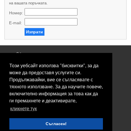
на вашата поръчката.
Номер:
E-mail:
Изпрати
Общи условия
Политика за поверителност
Този уебсайт използва "бисквитки", за да
Свържете се с нас
Контакти
може да предоставя услугите си.
Нашите сервизи
Продължавайки, вие се съгласявате с
Блог
тяхното използване. За да научите повече,
включително информация за това как да
© 2026 Fransizkup.bg всички права запазени
ги премахнете и деактивирате,
Изграждане и поддръжка от
Eurocoders
кликнете тук
Нашите телефони
Съгласен!
Boby_fransizkup