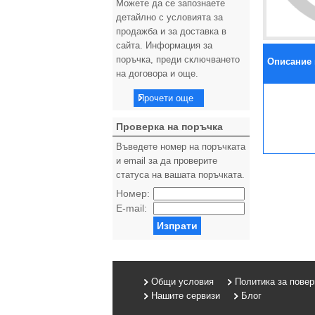
Можете да се запознаете
детайлно с условията за
продажба и за доставка в
сайта. Информация за
поръчка, преди сключването
Описание 
на договора и още.
Прочети още
Проверка на поръчка
Въведете номер на поръчката
и email за да проверите
статуса на вашата поръчката.
Номер:
E-mail:
Изпрати
Общи условия
Политика за пове
Нашите сервизи
Блог