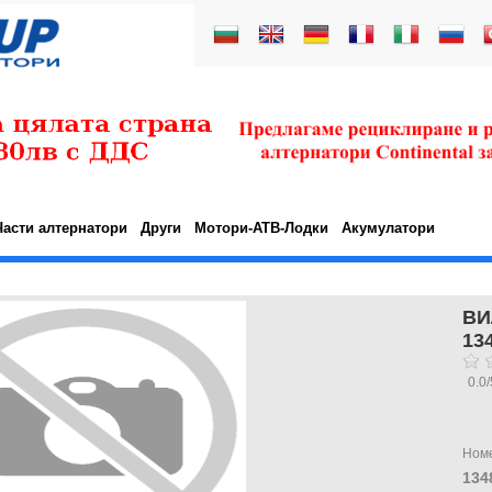
Части алтернатори
Други
Мотори-АТВ-Лодки
Акумулатори
ВИ
13
0.0
/
Ном
134