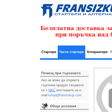
Стартери
Части стартери
Алтернатори
Помощ при търсенето
Ако не може да откриете
търсения продукт свържете
се с
НАС
или пишете на e-
mail:
ishop@fransizkup.com
Общи условия