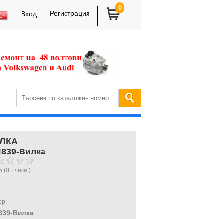
0
Регистрация
Вход
ЛКА
4839-Вилка
5
(
0
гласа )
ер:
839-Вилка