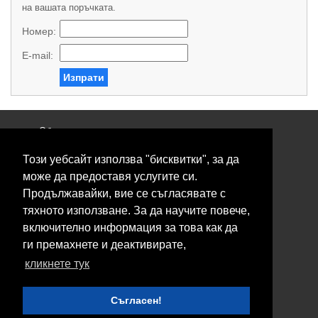
на вашата поръчката.
Номер:
E-mail:
Изпрати
Общи условия
Политика за поверителност
Този уебсайт използва "бисквитки", за да
Свържете се с нас
Контакти
може да предоставя услугите си.
Нашите сервизи
Продължавайки, вие се съгласявате с
Блог
тяхното използване. За да научите повече,
включително информация за това как да
© 2026 Fransizkup.bg всички права запазени
ги премахнете и деактивирате,
Изграждане и поддръжка от
Eurocoders
кликнете тук
Нашите телефони
Съгласен!
Boby_fransizkup