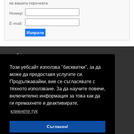
на вашата поръчката.
Номер:
E-mail:
Изпрати
Общи условия
Политика за поверителност
Този уебсайт използва "бисквитки", за да
Свържете се с нас
Контакти
може да предоставя услугите си.
Нашите сервизи
Продължавайки, вие се съгласявате с
Блог
тяхното използване. За да научите повече,
включително информация за това как да
© 2026 Fransizkup.bg всички права запазени
ги премахнете и деактивирате,
Изграждане и поддръжка от
Eurocoders
кликнете тук
Нашите телефони
Съгласен!
Boby_fransizkup