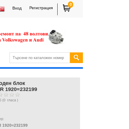
0
Регистрация
Вход
оден блок
R 1920=232199
5
(
0
гласа )
ер:
 1920=232199