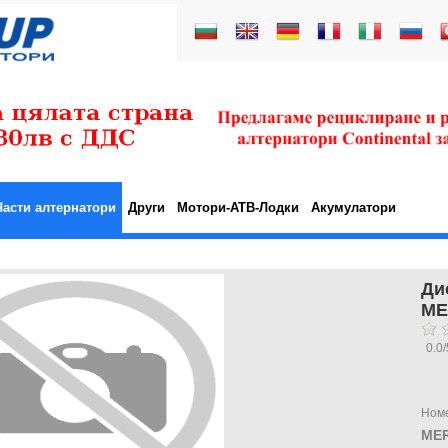
Части алтернатори
Други
Мотори-АТВ-Лодки
Акумулатори
Ди
ME
0.0
/
Ном
MER