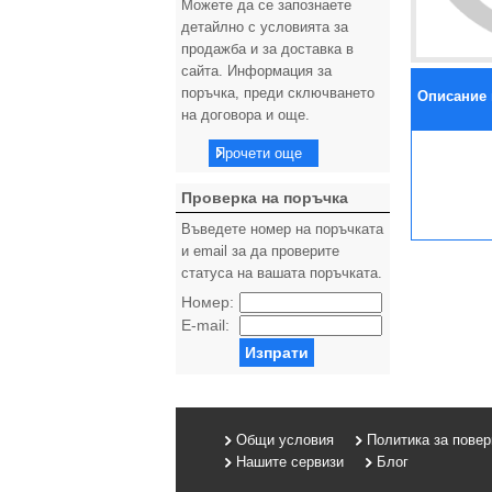
Можете да се запознаете
детайлно с условията за
продажба и за доставка в
сайта. Информация за
поръчка, преди сключването
Описание 
на договора и още.
Прочети още
Проверка на поръчка
Въведете номер на поръчката
и email за да проверите
статуса на вашата поръчката.
Номер:
E-mail:
Изпрати
Общи условия
Политика за пове
Нашите сервизи
Блог