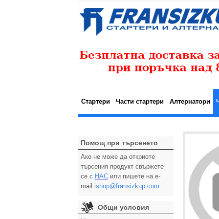
Стартери
Части стартери
Алтернатори
Помощ при търсенето
Ако не може да откриете
търсения продукт свържете
се с
НАС
или пишете на e-
mail:
ishop@fransizkup.com
Общи условия