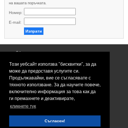
на вашата поръчката.
Номер:
E-mail:
Изпрати
Общи условия
Политика за поверителност
Този уебсайт използва "бисквитки", за да
Свържете се с нас
Контакти
може да предоставя услугите си.
Нашите сервизи
Продължавайки, вие се съгласявате с
Блог
тяхното използване. За да научите повече,
включително информация за това как да
© 2026 Fransizkup.bg всички права запазени
ги премахнете и деактивирате,
Изграждане и поддръжка от
Eurocoders
кликнете тук
Нашите телефони
Съгласен!
Boby_fransizkup