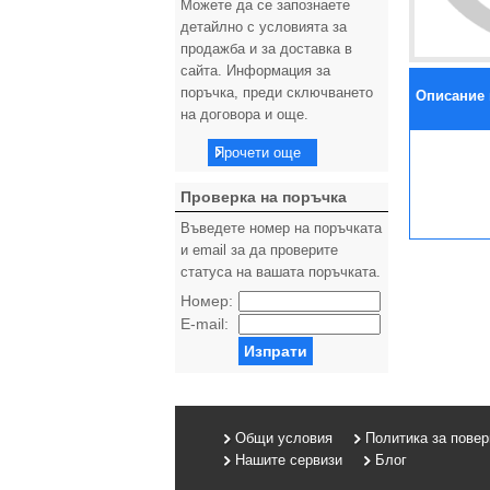
Можете да се запознаете
детайлно с условията за
продажба и за доставка в
сайта. Информация за
поръчка, преди сключването
Описание 
на договора и още.
Прочети още
Проверка на поръчка
Въведете номер на поръчката
и email за да проверите
статуса на вашата поръчката.
Номер:
E-mail:
Изпрати
Общи условия
Политика за пове
Нашите сервизи
Блог