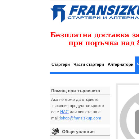
Стартери
Части стартери
Алтернатори
Помощ при търсенето
Ако не може да откриете
търсения продукт свържете
се с
НАС
или пишете на e-
mail:
ishop@fransizkup.com
Общи условия