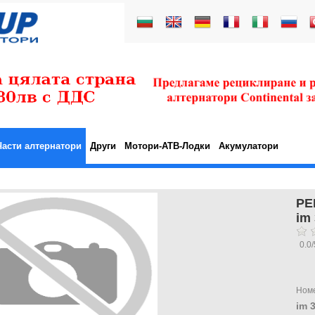
Части алтернатори
Други
Мотори-АТВ-Лодки
Акумулатори
РЕ
im
0.0
/
Ном
im 