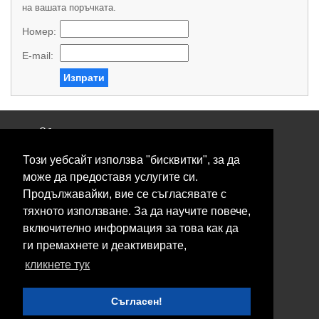
на вашата поръчката.
Номер:
E-mail:
Изпрати
Общи условия
Политика за поверителност
Този уебсайт използва "бисквитки", за да
Свържете се с нас
Контакти
може да предоставя услугите си.
Нашите сервизи
Продължавайки, вие се съгласявате с
Блог
тяхното използване. За да научите повече,
включително информация за това как да
© 2026 Fransizkup.bg всички права запазени
ги премахнете и деактивирате,
Изграждане и поддръжка от
Eurocoders
кликнете тук
Нашите телефони
Съгласен!
Boby_fransizkup