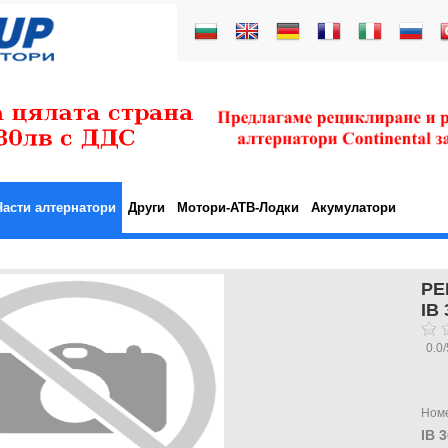
Части алтернатори
Други
Мотори-АТВ-Лодки
Акумулатори
РЕ
IB
0.0
/
Ном
IB 