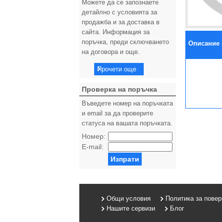
Можете да се запознаете
детайлно с условията за
продажба и за доставка в
сайта. Информация за
поръчка, преди сключването
Описание 
на договора и още.
Прочети още
Проверка на поръчка
Въведете номер на поръчката
и email за да проверите
статуса на вашата поръчката.
Номер:
E-mail:
Изпрати
Общи условия
Политика за пове
Нашите сервизи
Блог