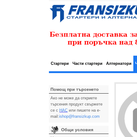
Стартери
Части стартери
Алтернатори
Помощ при търсенето
Ако не може да откриете
търсения продукт свържете
се с
НАС
или пишете на e-
mail:
ishop@fransizkup.com
Общи условия