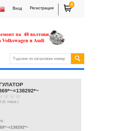
0
Регистрация
Вход
ГУЛАТОР
 369*~=138292*~
5
(
0
гласа )
ер:
369*~=138292*~